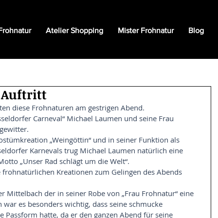
Frohnatur
Atelier Shopping
Mister Frohnatur
Blog
Auftritt
tten diese Frohnaturen am gestrigen Abend.
seldorfer Carneval“ Michael Laumen und seine Frau 
gewitter. 
ostümkreation „Weingöttin“ und in seiner Funktion als 
eldorfer Karnevals trug Michael Laumen natürlich eine 
Motto „Unser Rad schlägt um die Welt“. 
e frohnatürlichen Kreationen zum Gelingen des Abends 
r Mittelbach der in seiner Robe von „Frau Frohnatur“ eine 
n war es besonders wichtig, dass seine schmucke 
 Passform hatte, da er den ganzen Abend für seine 