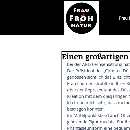
Frau 
Einen großartigen 
bei der ARD Fernsehsitzung ha
Der Präsident des „Comitee Düs
genossen sichtlich das Blitzlicht
Frau Laumen strahlte in Ihrer K
oberster Repräsentant des Düss
Kreation mit dem diesjährigen 
Ich freue mich sehr, dass mein
beitragen konnten.
Im Mittelpunkt stand auch Olive
glänzende Figur machte. Für ih
Phantasieuniform eine bequeme