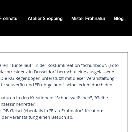
Frohnatur
Atelier Shopping
Mister Frohnatur
Blog
ren "Tunte lauf" in der Kostümkreation "Schuhbidu". (Foto 
Nachtresidenz in Düsseldorf herrschte eine ausgelassene 
Die KG Regenbogen unterstützt mit dieser Veranstaltung 
ührte souverän und "Froh-gelaunt" seine Jecken durch den 
hnaturen in den Kreationen: "Schneeweißchen", "Gelbe 
inzessinnenretter".
e OB Geisel (ebenfalls in "Frau Frohnatur" Kreation: 
u der Veranstaltung einen Besuch ab.