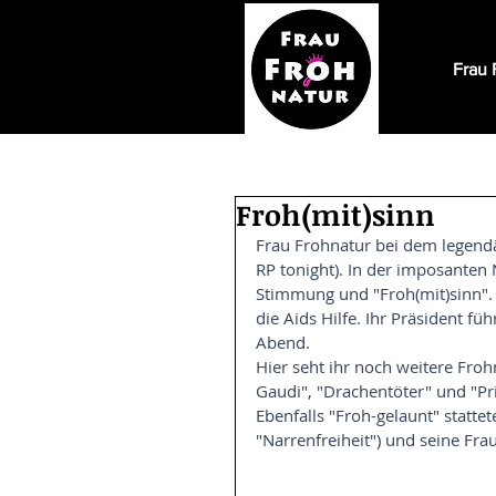
Frau 
Froh(mit)sinn
Frau Frohnatur bei dem legendä
RP tonight). In der imposanten 
Stimmung und "Froh(mit)sinn". 
die Aids Hilfe. Ihr Präsident f
Abend.
Hier seht ihr noch weitere Fro
Gaudi", "Drachentöter" und "Pr
Ebenfalls "Froh-gelaunt" stattet
"Narrenfreiheit") und seine Fra