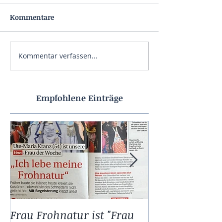
Kommentare
Kommentar verfassen...
Empfohlene Einträge
Frau Frohnatur ist "Frau
11.11. bei Frau