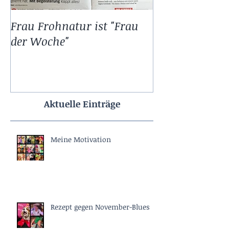
Frau Frohnatur ist "Frau
11.11. bei Frau
der Woche"
Aktuelle Einträge
Meine Motivation
Rezept gegen November-Blues