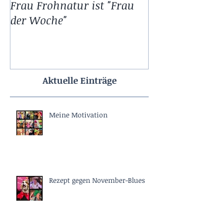
Frau Frohnatur ist "Frau
11.11. bei Frau
der Woche"
Aktuelle Einträge
Meine Motivation
Rezept gegen November-Blues